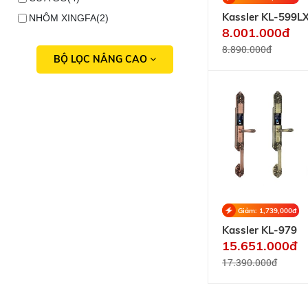
Kassler KL-599L
NHÔM XINGFA(2)
Champage Gold
8.001.000đ
8.890.000đ
BỘ LỌC NÂNG CAO
Giảm: 1,739,000đ
Kassler KL-979
15.651.000đ
17.390.000đ