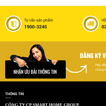
Tư vấn sản phẩm
Hỗ
1900-3245
0
ĐĂNG KÝ V
Hãy điề
chúng t
THÔNG TIN
CÔNG TY CP SMART HOME GROUP