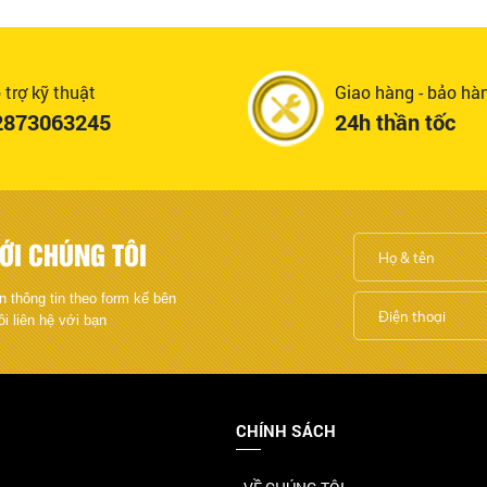
 trợ kỹ thuật
Giao hàng - bảo hà
2873063245
24h thần tốc
ỚI CHÚNG TÔI
n thông tin theo form kế bên
ôi liên hệ với bạn
CHÍNH SÁCH