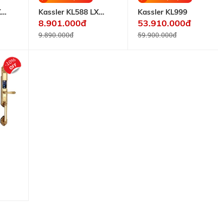
TỰ
X
Kassler KL588 LX
Kassler KL999
ROBOT
ĐỘNG
Black App Wifi
8.901.000đ
53.910.000đ
HÚT
NHÀ
BỤI -
9.890.000đ
59.900.000đ
THÔNG
LAU
MINH
NHÀ
-10%
CHUÔNG
CỬA
MÀN
HÌNH
DỊCH
VỤ
LẮP ,
SỬA
CHƯA
KHÓA