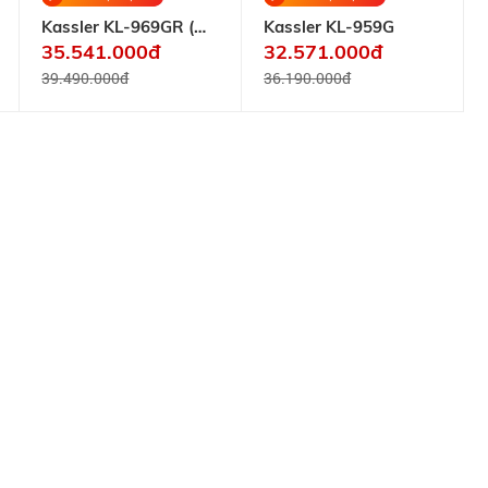
Kassler KL-969GR (
Kassler KL-959G
đồng nguyên chất)
35.541.000đ
32.571.000đ
39.490.000đ
36.190.000đ