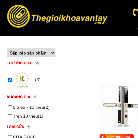
THƯƠNG HIỆU
(6)
KHOẢNG GIÁ
5 triệu - 10 triệu(2)
Trên 10 triệu(1)
LOẠI CỬA
CỬA GỒ(4)
Giảm: 889,000đ