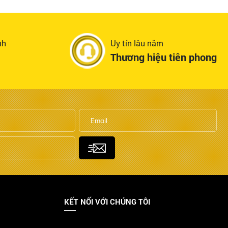
nh
Uy tín lâu năm
Thương hiệu tiên phong
KẾT NỐI VỚI CHÚNG TÔI