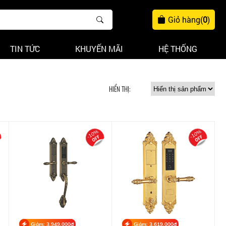
Giỏ hàng
(
0
)
TIN TỨC
KHUYẾN MÃI
HỆ THỐNG
HIỂN THỊ:
-10%
-10%
Giảm: 3,949,000đ
Giảm: 3,619,000đ