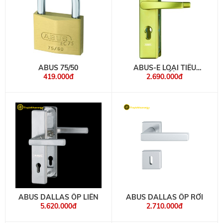
ABUS 75/50
ABUS-E LOẠI TIÊU
CHUẨN
419.000đ
2.690.000đ
ABUS DALLAS ỐP LIỀN
ABUS DALLAS ỐP RỜI
5.620.000đ
2.710.000đ