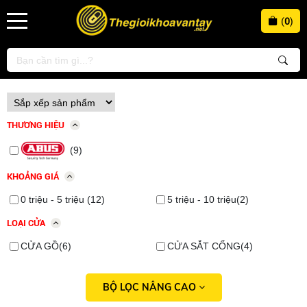
(
0
)
THƯƠNG HIỆU
(9)
KHOẢNG GIÁ
0 triệu - 5 triệu (12)
5 triệu - 10 triệu(2)
LOẠI CỬA
CỬA GỒ(6)
CỬA SẮT CỔNG(4)
BỘ LỌC NÂNG CAO