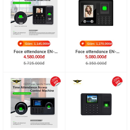
Giảm: 1,145,000đ
Giảm: 1,270,000đ
Face attendance EN-
Face attendance EN-
F160
F410A
4.580.000đ
5.080.000đ
5.725.000đ
6.350.000đ
-20%
-20%