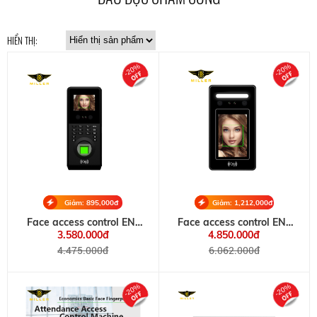
HIỂN THỊ:
-20%
-20%
Giảm: 895,000đ
Giảm: 1,212,000đ
Face access control EN-
Face access control EN-
FM606
K8
3.580.000đ
4.850.000đ
4.475.000đ
6.062.000đ
-20%
-20%