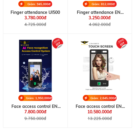
Giảm: 945,000đ
Giảm: 812,000đ
Finger attendance UI500
Finger attendance EN-
260
3.780.000đ
3.250.000đ
4.725.000đ
4.062.000đ
-20%
-20%
Giảm: 1,950,000đ
Giảm: 2,645,000đ
Face access control EN-
Face access control EN-
D805
F808
7.800.000đ
10.580.000đ
9.750.000đ
13.225.000đ