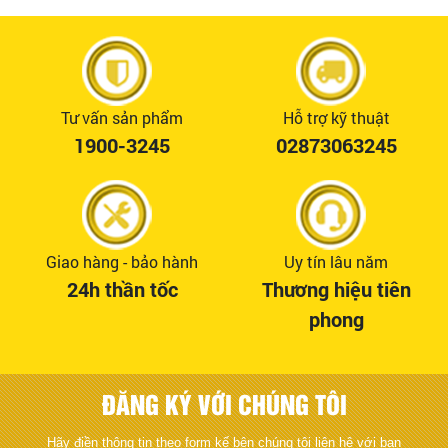
Tư vấn sản phẩm
Hỗ trợ kỹ thuật
1900-3245
02873063245
Giao hàng - bảo hành
Uy tín lâu năm
24h thần tốc
Thương hiệu tiên
phong
ĐĂNG KÝ VỚI CHÚNG TÔI
Hãy điền thông tin theo form kế bên chúng tôi liên hệ với bạn