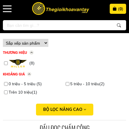
(
0
)
THƯƠNG HIỆU
(8)
KHOẢNG GIÁ
0 triệu - 5 triệu (5)
5 triệu - 10 triệu(2)
Trên 10 triệu(1)
BỘ LỌC NÂNG CAO
ĐẦU ĐỌC CHẤM CÔNG