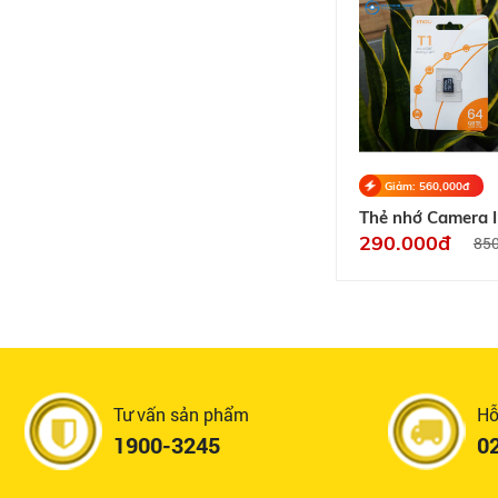
Giảm: 560,000đ
Thẻ nhớ Camera 
Micro SD 64GB S
290.000đ
85
64-T1 Ghi video 
10
Tư vấn sản phẩm
Hỗ
1900-3245
0