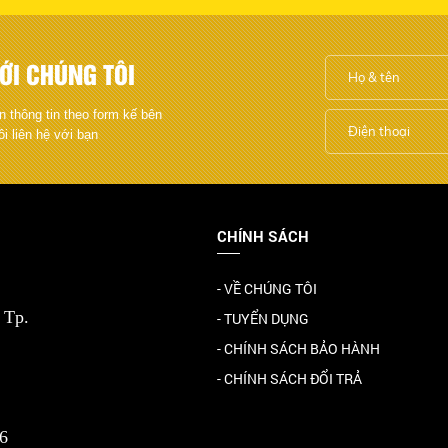
ỚI CHÚNG TÔI
n thông tin theo form kế bên
ôi liên hệ với bạn
CHÍNH SÁCH
- VỀ CHÚNG TÔI
 Tp.
- TUYỂN DỤNG
- CHÍNH SÁCH BẢO HÀNH
- CHÍNH SÁCH ĐỔI TRẢ
6