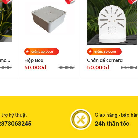
Giảm: 30,000đ
Giảm: 30,000đ
Imou
Hộp Box
Chân đế camera
T3-
50.000đ
50.000đ
0.000đ
80.000đ
80.000đ
Class
 trợ kỹ thuật
Giao hàng - bảo hà
2873063245
24h thần tốc