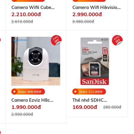
Camera Wifii Cube
Camera Wifi Hikvision
Hikvision SH-
DS-2CV2021G2-IDW
2.210.000đ
2.990.000đ
IVB21UF-IW 2.0mp
1080P
2.610.000đ
3.980.000đ
-24%
-40%
Giảm: 600,000đ
Giảm: 111,000đ
Camera Ezviz H8c
Thẻ nhớ SDHC
2MP (1080)
Sandisk Ultra 32GB
1.990.000đ
169.000đ
280.000đ
100Mb/S
2.590.000đ