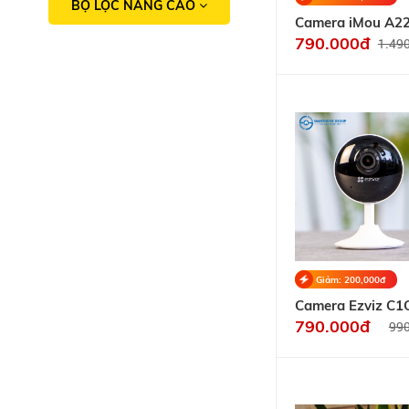
BỘ LỌC NÂNG CAO
Camera iMou A2
Ranger 2 1080p
790.000đ
1.49
Giảm: 200,000đ
Camera Ezviz C1
1080p
790.000đ
99