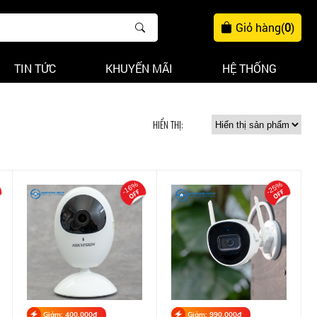
Giỏ hàng
(
0
)
TIN TỨC
KHUYẾN MÃI
HỆ THỐNG
HIỂN THỊ:
-16%
-25%
Giảm: 400,000đ
Giảm: 990,000đ