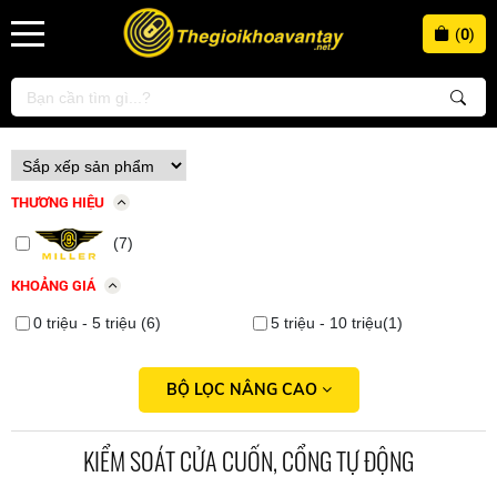
(
0
)
THƯƠNG HIỆU
(7)
KHOẢNG GIÁ
0 triệu - 5 triệu (6)
5 triệu - 10 triệu(1)
BỘ LỌC NÂNG CAO
KIỂM SOÁT CỬA CUỐN, CỔNG TỰ ĐỘNG