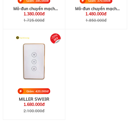
Giảm: 345,000đ
Giảm: 370,000đ
Mô-đun chuyển mạch
Mô-đun chuyển mạch
MILLER 1CH 1 Gang
MILLER 3CH 3 Gang
1.380.000đ
1.480.000đ
Switch Module 16A
Switch Module
1.725.000đ
1.850.000đ
-20%
Giảm: 420,000đ
MILLER SW03R
1.680.000đ
2.100.000đ