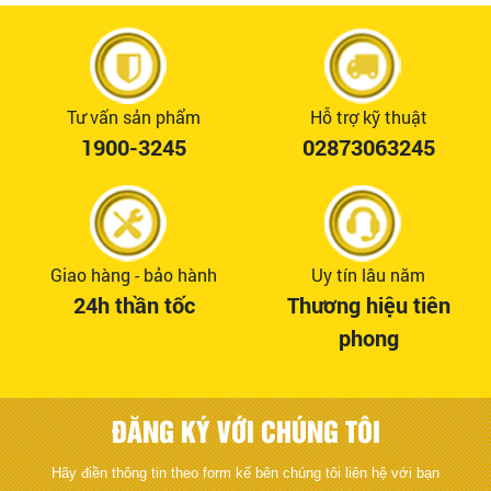
Tư vấn sản phẩm
Hỗ trợ kỹ thuật
1900-3245
02873063245
Giao hàng - bảo hành
Uy tín lâu năm
24h thần tốc
Thương hiệu tiên
phong
ĐĂNG KÝ VỚI CHÚNG TÔI
Hãy điền thông tin theo form kế bên chúng tôi liên hệ với bạn