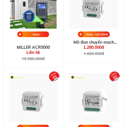
Giảm:
Giảm: 320,000đ
19,980,000đ
Mô-đun chuyển mạch
MILLER 1CH 1 Gang
MILLER ACR5000
1.280.000đ
Switch Module 10A
Liên hệ
1.600.000đ
19.980.000đ
-20%
-20%