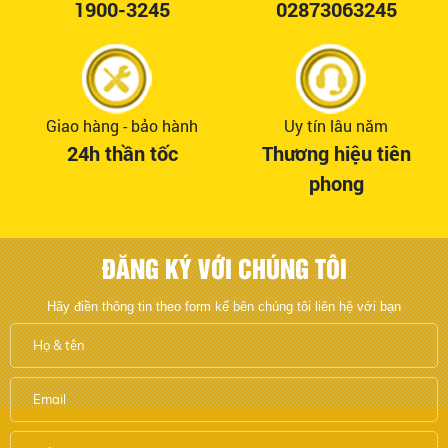
1900-3245
02873063245
Giao hàng - bảo hành
Uy tín lâu năm
24h thần tốc
Thương hiệu tiên
phong
ĐĂNG KÝ VỚI CHÚNG TÔI
Hãy điền thông tin theo form kế bên chúng tôi liên hệ với bạn