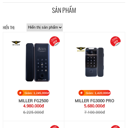
SẢN PHẨM
HIỂN THỊ:
-20%
-20%
Giảm: 1,245,000đ
Giảm: 1,420,000đ
MILLER FG2500
MILLER FG3000 PRO
4.980.000đ
5.680.000đ
6.225.000đ
7.100.000đ