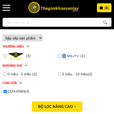
(
0
)
THƯƠNG HIỆU
(3)
(1)
KHOẢNG GIÁ
0 triệu - 5 triệu (2)
5 triệu - 10 triệu(2)
LOẠI CỬA
CỬA KÍNH(4)
BỘ LỌC NÂNG CAO