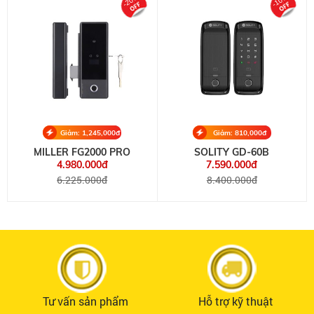
-20%
-10%
Giảm: 1,245,000đ
Giảm: 810,000đ
MILLER FG2000 PRO
SOLITY GD-60B
4.980.000đ
7.590.000đ
6.225.000đ
8.400.000đ
Tư vấn sản phẩm
Hỗ trợ kỹ thuật