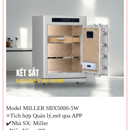
Model MILLER SBX5000-5W
⭐️Tích hợp Quản lý,mở qua APP
✔️Nhà SX: Miller