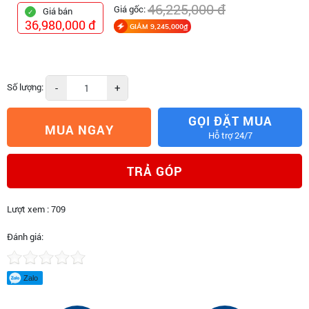
46,225,000 đ
Giá gốc:
Giá bán
36,980,000 đ
GIẢM 9,245,000
đ
Số lượng:
-
+
GỌI ĐẶT MUA
MUA NGAY
Hỗ trợ 24/7
TRẢ GÓP
Lượt xem : 709
Đánh giá:
Zalo