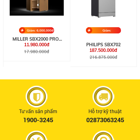
Giảm: 6,000,000đ
Giảm:
29,375,000đ
MILLER SBX2000 PRO-
2W
11.980.000đ
PHILIPS SBX702
187.500.000đ
17.980.000đ
216.875.000đ
Tư vấn sản phẩm
Hỗ trợ kỹ thuật
1900-3245
02873063245