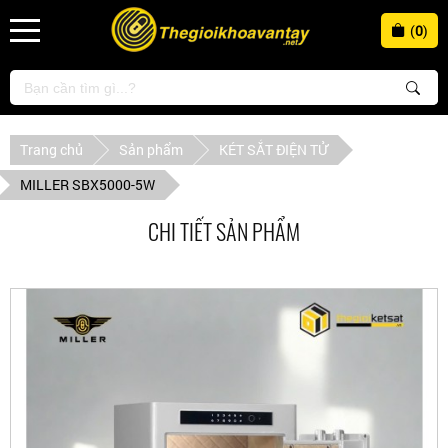
(
0
)
Trang chủ
Sản phẩm
KÉT SẮT ĐIỆN TỬ
MILLER SBX5000-5W
CHI TIẾT SẢN PHẨM