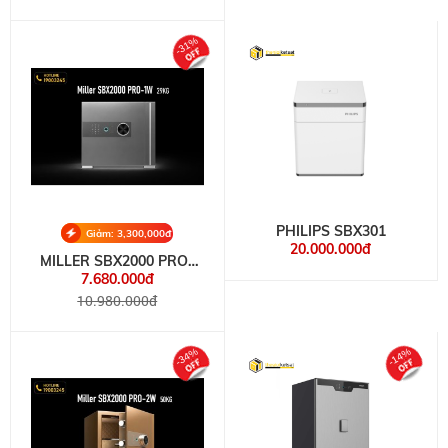
-31%
PHILIPS SBX301
Giảm: 3,300,000đ
20.000.000đ
MILLER SBX2000 PRO-
1W
7.680.000đ
10.980.000đ
-34%
-14%