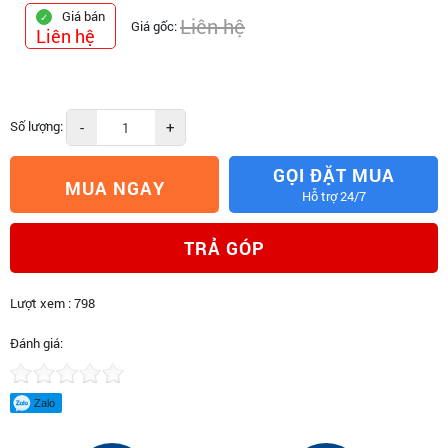
Giá bán
Liên hệ
Giá gốc:
Liên hệ
Số lượng:
-
+
GỌI ĐẶT MUA
MUA NGAY
Hỗ trợ 24/7
TRẢ GÓP
Lượt xem : 798
Đánh giá:
Zalo