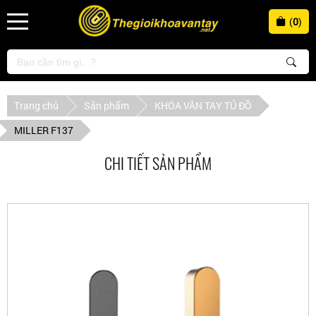
(
0
)
Trang chủ
Sản phẩm
KHÓA VÂN TAY TỦ ĐỒ
MILLER F137
CHI TIẾT SẢN PHẨM