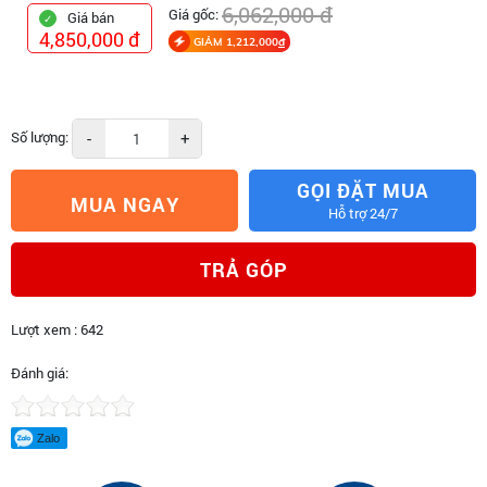
6,062,000 đ
Giá gốc:
Giá bán
4,850,000 đ
GIẢM 1,212,000
đ
Số lượng:
-
+
GỌI ĐẶT MUA
MUA NGAY
Hỗ trợ 24/7
TRẢ GÓP
Lượt xem : 642
Đánh giá:
Zalo