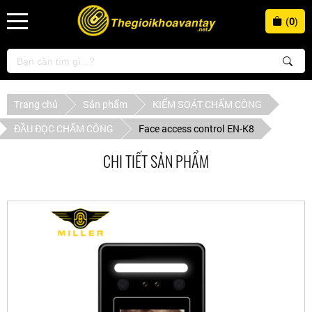
(
0
)
Trang chủ
Sản phẩm
KIỂM SOÁT CHẤM CÔNG
ĐẦU ĐỌC CHẤM CÔNG
Face access control EN-K8
CHI TIẾT SẢN PHẨM