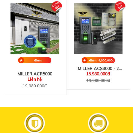
-100%
-21%
Giảm:
Giảm: 4,000,000đ
19,980,000đ
MILLER ACS3000 - 2
CHIỀU
MILLER ACR5000
15.980.000đ
Liên hệ
19.980.000đ
19.980.000đ