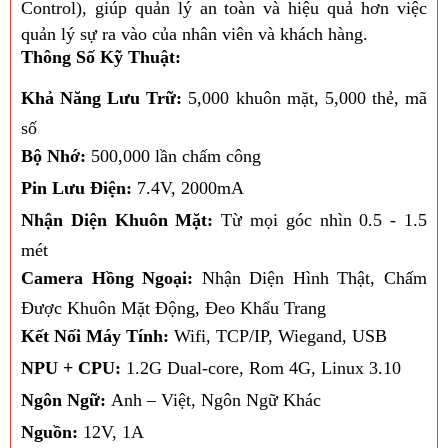
Control), giúp quản lý an toàn và hiệu quả hơn việc
quản lý sự ra vào của nhân viên và khách hàng.
Thông Số Kỹ Thuật:
Khả Năng Lưu Trữ:
5,000 khuôn mặt, 5,000 thẻ, mã
số
Bộ Nhớ:
500,000 lần chấm công
Pin Lưu Điện:
7.4V, 2000mA
Nhận Diện Khuôn Mặt:
Từ mọi góc nhìn 0.5 - 1.5
mét
Camera Hồng Ngoại:
Nhận Diện Hình Thật, Chấm
Được Khuôn Mặt Động, Đeo Khẩu Trang
Kết Nối Máy Tính:
Wifi, TCP/IP, Wiegand, USB
NPU + CPU:
1.2G Dual-core, Rom 4G, Linux 3.10
Ngôn Ngữ:
Anh – Việt, Ngôn Ngữ Khác
Nguồn:
12V, 1A