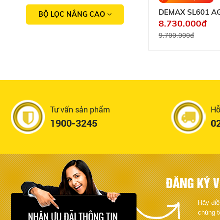
DEMAX SL601 A
BỘ LỌC NÂNG CAO
8.730.000đ
9.700.000đ
Tư vấn sản phẩm
Hỗ
1900-3245
0
ĐĂNG KÝ V
Hãy điề
chúng t