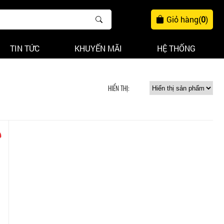
Giỏ hàng
(
0
)
TIN TỨC
KHUYẾN MÃI
HỆ THỐNG
HIỂN THỊ: