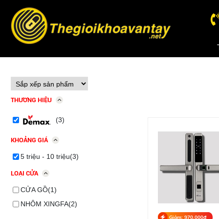
THƯƠNG HIỆU
(3)
KHOẢNG GIÁ
5 triệu - 10 triệu(3)
LOẠI CỬA
CỬA GỒ(1)
NHÔM XINGFA(2)
Giảm: 970,000đ